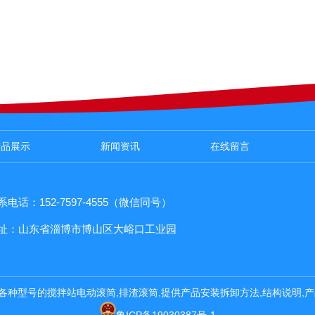
产品展示
新闻资讯
在线留言
系电话：152-7597-4555（微信同号）
址：山东省淄博市博山区大峪口工业园
各种型号的搅拌站电动滚筒,排渣滚筒,提供产品安装拆卸方法,结构说明,