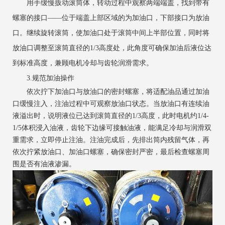
用手缓慢扳动滚筒体，转动过程中观察两端端盖，找到带有
螺塞的接口——位于端盖上部区域的为加油口，下部接口为放油
口。继续旋转滚筒，使加油口处于滚筒中间上半部位置，同时将
放油口调整至滚筒直径的1/3高度处，此角度可确保加油后液位达
到标准高度，兼顾电机冷却与齿轮润滑需求。
3.规范加油操作
依次拧下加油口与放油口的密封螺塞，将适配油品通过加油
口缓慢注入，注油过程中可观察放油口状态。当放油口有连续油
液溢出时，说明液位已达到滚筒直径的1/3高度，此时电机约1/4-
1/5体积浸入油液，齿轮下边缘可接触油液，能满足冷却与润滑双
重需求，立即停止注油。注油完成后，先排出筒内残留气体，再
依次拧紧放油口、加油口螺塞，确保密封严密，最后检查螺塞周
围是否有油液渗漏。