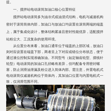
提。
一、搅拌站电动滚筒加油口核心位置特征
搅拌站电动滚筒多为油冷式或油浸式结构，电机与减速机构
密封于滚筒筒体内部，加油口与放油口均设置在滚筒两端的端盖
上，属于集成化设计，整体结构紧凑且密封性能优异，适配搅拌
站粉尘大、工况复杂的使用环境。
从位置分布来看，加油口通常位于端盖的上部区域，放油口
则对应设置在端盖下部，两者呈上下对应或错位分布状态，便于
通过液位控制实现准确加油。不同型号（如定轴齿轮型、摆线针
轮型）电动滚筒的加油口孔径略有差异，但均配备专用密封螺
塞，防止润滑油泄漏及粉尘进入筒体内部。需注意，外置电机式
电动滚筒仅减速机构位于筒体内，其加油口位置与内置电机式一
致，仅润滑范围不同。