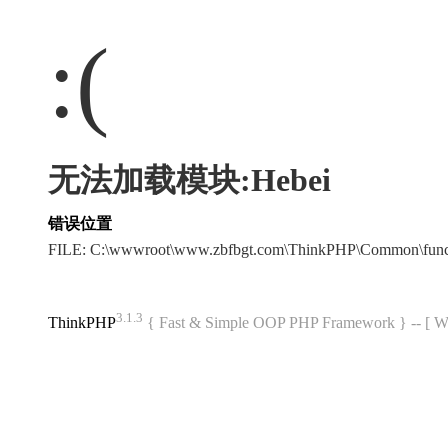
:(
无法加载模块:Hebei
错误位置
FILE: C:\wwwroot\www.zbfbgt.com\ThinkPHP\Common\fun
3.1.3
ThinkPHP
{ Fast & Simple OOP PHP Framework } -- 