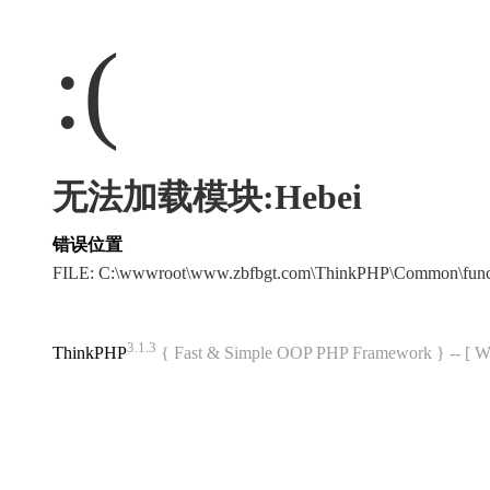
:(
无法加载模块:Hebei
错误位置
FILE: C:\wwwroot\www.zbfbgt.com\ThinkPHP\Common\fun
3.1.3
ThinkPHP
{ Fast & Simple OOP PHP Framework } -- 