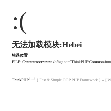
:(
无法加载模块:Hebei
错误位置
FILE: C:\wwwroot\www.zbfbgt.com\ThinkPHP\Common\fun
3.1.3
ThinkPHP
{ Fast & Simple OOP PHP Framework } -- 